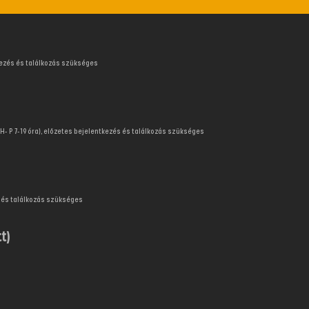
tkezés és találkozás szükséges
H- P 7-19 óra), előzetes bejelentkezés és találkozás szükséges
és és találkozás szükséges
t)