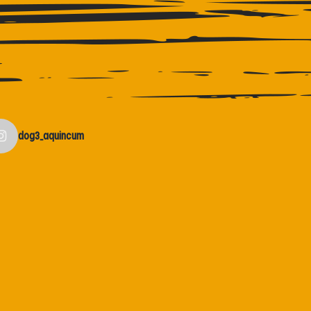
dog3_aquincum