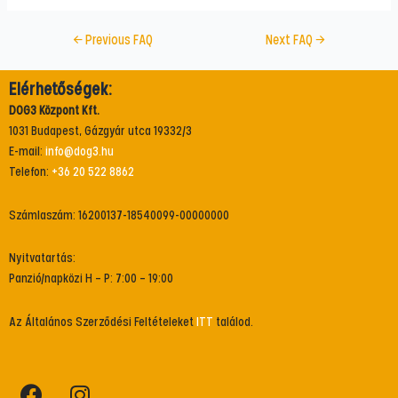
←
Previous FAQ
Next FAQ
→
Elérhetőségek:
DOG3 Központ Kft.
1031 Budapest, Gázgyár utca 19332/3
E-mail:
info@dog3.hu
Telefon:
+36 20 522 8862
Számlaszám: 16200137-18540099-00000000
Nyitvatartás:
Panzió/napközi H – P: 7:00 – 19:00
Az Általános Szerződési Feltételeket
ITT
találod.