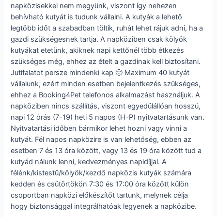
napközisekkel nem megyünk, viszont így nehezen
behívható kutyát is tudunk vállalni. A kutyák a lehető
legtöbb időt a szabadban töltik, ruhát lehet rájuk adni, ha a
gazdi szükségesnek tartja. A napköziben csak kölyök
kutyákat etetünk, akiknek napi kettőnél több étkezés
szükséges még, ehhez az ételt a gazdinak kell biztosítani.
Jutifalatot persze mindenki kap 🙂 Maximum 40 kutyát
vállalunk, ezért minden esetben bejelentkezés szükséges,
ehhez a Booking4Pet telefonos alkalmazást használjuk. A
napköziben nincs szállítás, viszont egyedülállóan hosszú,
napi 12 órás (7-19) heti 5 napos (H-P) nyitvatartásunk van.
Nyitvatartási időben bármikor lehet hozni vagy vinni a
kutyát. Fél napos napközire is van lehetőség, ebben az
esetben 7 és 13 óra között, vagy 13 és 19 óra között tud a
kutyád nálunk lenni, kedvezményes napidíjjal. A
félénk/kistestű/kölyök/kezdő napközis kutyák számára
kedden és csütörtökön 7:30 és 17:00 óra között külön
csoportban napközi előkészítőt tartunk, melynek célja
hogy biztonsággal integrálhatóak legyenek a napközibe.