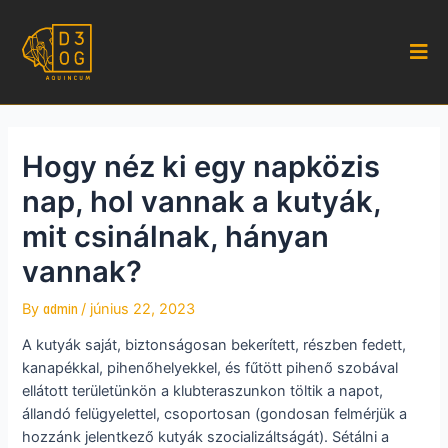
Hogy néz ki egy napközis
nap, hol vannak a kutyák,
mit csinálnak, hányan
vannak?
By
/
június 22, 2023
admin
A kutyák saját, biztonságosan bekerített, részben fedett,
kanapékkal, pihenőhelyekkel, és fűtött pihenő szobával
ellátott területünkön a klubteraszunkon töltik a napot,
állandó felügyelettel, csoportosan (gondosan felmérjük a
hozzánk jelentkező kutyák szocializáltságát). Sétálni a