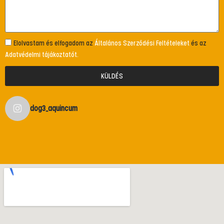
Elolvastam és elfogadom az
Általános Szerződési Feltételeket
és az
Adatvédelmi tájákoztatót.
KÜLDÉS
dog3_aquincum