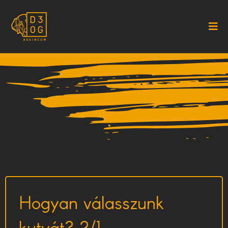
Hogyan válasszunk
kutyát? 2/1