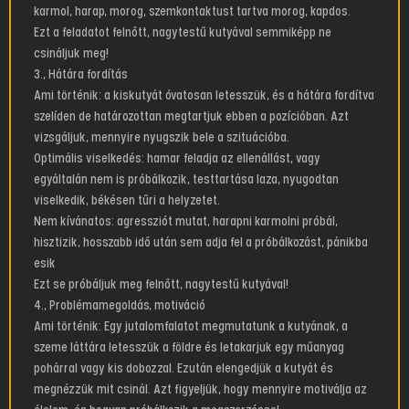
karmol, harap, morog, szemkontaktust tartva morog, kapdos.
Ezt a feladatot felnőtt, nagytestű kutyával semmiképp ne
csináljuk meg!
3., Hátára fordítás
Ami történik: a kiskutyát óvatosan letesszük, és a hátára fordítva
szelíden de határozottan megtartjuk ebben a pozícióban. Azt
vizsgáljuk, mennyire nyugszik bele a szituációba.
Optimális viselkedés: hamar feladja az ellenállást, vagy
egyáltalán nem is próbálkozik, testtartása laza, nyugodtan
viselkedik, békésen tűri a helyzetet.
Nem kívánatos: agressziót mutat, harapni karmolni próbál,
hisztizik, hosszabb idő után sem adja fel a próbálkozást, pánikba
esik
Ezt se próbáljuk meg felnőtt, nagytestű kutyával!
4., Problémamegoldás, motiváció
Ami történik: Egy jutalomfalatot megmutatunk a kutyának, a
szeme láttára letesszük a földre és letakarjuk egy műanyag
pohárral vagy kis dobozzal. Ezután elengedjük a kutyát és
megnézzük mit csinál. Azt figyeljük, hogy mennyire motiválja az