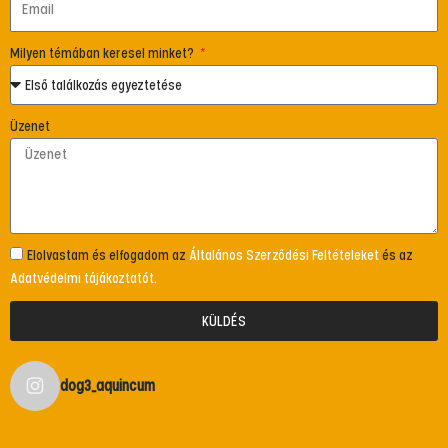
Milyen témában keresel minket?
Üzenet
Elolvastam és elfogadom az
Általános Szerződési Feltételeket
és az
Adatvédelmi tájákoztatót.
KÜLDÉS
dog3_aquincum