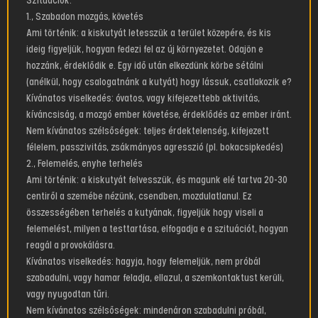
Szituációk:
1., Szabadon mozgás, követés
Ami történik: a kiskutyát letesszük a terület közepére, és kis
ideig figyeljük, hogyan fedezi fel az új környezetet. Odajön e
hozzánk, érdeklődik e. Egy idő után elkezdünk körbe sétálni
(anélkül, hogy csalogatnánk a kutyát) hogy lássuk, csatlakozik e?
Kívánatos viselkedés: óvatos, vagy kifejezettebb aktivitás,
kíváncsiság, a mozgó ember követése, érdeklődés az ember iránt.
Nem kívánatos szélsőségek: teljes érdektelenség, kifejezett
félelem, passzivitás, zsákmányos agresszió (pl. bokacsipkedés)
2., Felemelés, enyhe terhelés
Ami történik: a kiskutyát felvesszük, és magunk elé tartva 20-30
centiről a szemébe nézünk, csendben, mozdulatlanul. Ez
összességében terhelés a kutyának, figyeljük hogy viseli a
felemelést, milyen a testtartása, elfogadja e a szituációt, hogyan
reagál a provokálásra.
Kívánatos viselkedés: hagyja, hogy felemeljük, nem próbál
szabadulni, vagy hamar feladja, ellazul, a szemkontaktust kerüli,
vagy nyugodtan tűri.
Nem kívánatos szélsőségek: mindenáron szabadulni próbál,