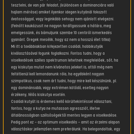
tesztelni, de van pár feladat, (különösen a dominanciára való
hajlam mérése) amiket ilyenkor idegen kutyánál fokozott
óvatossággal, vagy leginkább sehogy nem ajánlott elvégezni.
(Felnőtt kaukázusit ne nagyon fordítgassunk a hátára, meg
emelgessünk, és bámuljunk szembe 10 centiről ismerkedés
gyanánt. Öregek mesélik, hogy az nem a hosszú élet titka)
Mi itt a továbbiakban kifejezetten családi, hobbikutyák
kiválasztásával fogunk foglalkozni. Fontos tudni, hogy a
viselkedések széles spektrumon lehetnek megfelelőek, sőt, ha
egy kiskutya mutat nem kívánatos jeleket is, attól még nem
feltétlenül kell lemondanunk róla, ha egyébként nagyon
szimpatikus, csak nem árt tudni, hogy mire kell készülnünk, pl.
egy dominánsabb, vagy extrémen kötődő, esetleg nagyon
érzékeny, félős kiskutya esetén.
Családi kutyát is érdemes kellő körültekintéssel választani,
fontos, hogy a kutya ne mutasson agressziót, illetve
általánosságban szélsőségektől mentes legyen a viselkedése.
Pedig pont ez – az optimum viselkedés – amit az érzelmi alapon
választáskor jellemzően nem preferálunk. Ha belegondoltok, egy