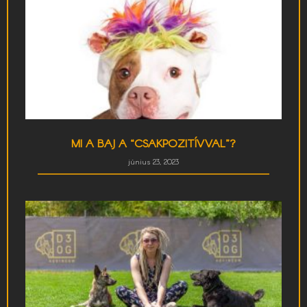
MI A BAJ A “CSAKPOZITÍVVAL”?
június 23, 2023