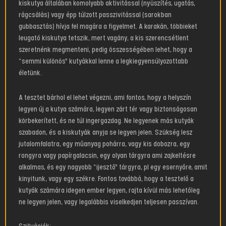
kiskutya általában komolyabb aktivitással (nyüszítés, ugatás,
rágcsálás) vagy épp túlzott passzivitással (sarokban
gubbasztás) hívja fel magára a figyelmet. A karakán, többieket
leugató kiskutya tetszik, mert vagány, a kis szerencsétlent
szeretnénk megmenteni, pedig összességében lehet, hogy a
“semmi különös” kutyákkal lenne a legkiegyensúlyozottabb
életünk.
A tesztet bárhol el lehet végezni, ami fontos, hogy a helyszín
legyen új a kutya számára, legyen zárt tér vagy biztonságosan
körbekerített, és ne túl ingergazdag. Ne legyenek más kutyák
szabadon, és a kiskutyák anyja se legyen jelen. Szükség lesz
jutalomfalatra, egy műanyag pohárra, vagy kis dobozra, egy
rongyra vagy papírgalacsin, egy olyan tárgyra ami zajkeltésre
alkalmas, és egy nagyobb “ijesztő” tárgyra, pl egy esernyőre, amit
kinyitunk, vagy egy székre. Fontos továbbá, hogy a tesztelő a
kutyák számára idegen ember legyen, rajta kívül más lehetőleg
ne legyen jelen, vagy legalábbis viselkedjen teljesen passzívan.