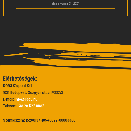
december 31, 2021
Elérhetőségek:
DOG3 Központ Kft.
1031 Budapest, Gázgyár utca 19332/3
E-mail:
info@dog3.hu
Telefon:
+36 20 522 8862
Számlaszám: 16200137-18540099-00000000