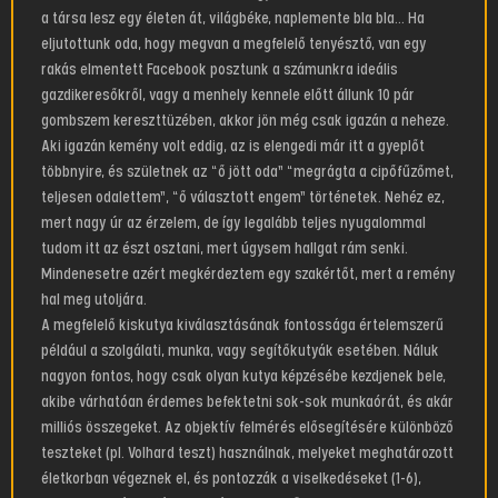
a társa lesz egy életen át, világbéke, naplemente bla bla… Ha
eljutottunk oda, hogy megvan a megfelelő tenyésztő, van egy
rakás elmentett Facebook posztunk a számunkra ideális
gazdikeresőkről, vagy a menhely kennele előtt állunk 10 pár
gombszem kereszttüzében, akkor jön még csak igazán a neheze.
Aki igazán kemény volt eddig, az is elengedi már itt a gyeplőt
többnyire, és születnek az “ő jött oda” “megrágta a cipőfűzőmet,
teljesen odalettem”, “ő választott engem” történetek. Nehéz ez,
mert nagy úr az érzelem, de így legalább teljes nyugalommal
tudom itt az észt osztani, mert úgysem hallgat rám senki.
Mindenesetre azért megkérdeztem egy szakértőt, mert a remény
hal meg utoljára.
A megfelelő kiskutya kiválasztásának fontossága értelemszerű
például a szolgálati, munka, vagy segítőkutyák esetében. Náluk
nagyon fontos, hogy csak olyan kutya képzésébe kezdjenek bele,
akibe várhatóan érdemes befektetni sok-sok munkaórát, és akár
milliós összegeket. Az objektív felmérés elősegítésére különböző
teszteket (pl. Volhard teszt) használnak, melyeket meghatározott
életkorban végeznek el, és pontozzák a viselkedéseket (1-6),