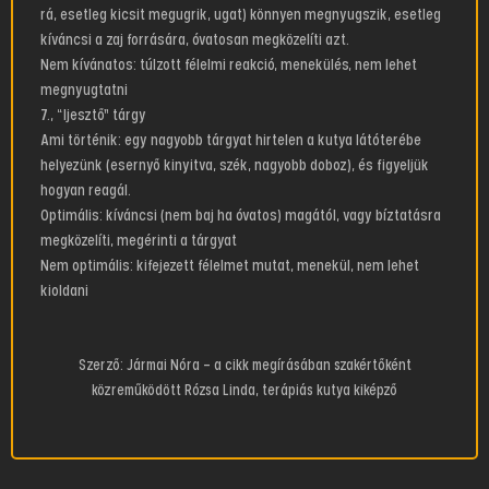
rá, esetleg kicsit megugrik, ugat) könnyen megnyugszik, esetleg
kíváncsi a zaj forrására, óvatosan megközelíti azt.
Nem kívánatos: túlzott félelmi reakció, menekülés, nem lehet
megnyugtatni
7., “Ijesztő” tárgy
Ami történik: egy nagyobb tárgyat hirtelen a kutya látóterébe
helyezünk (esernyő kinyitva, szék, nagyobb doboz), és figyeljük
hogyan reagál.
Optimális: kíváncsi (nem baj ha óvatos) magától, vagy bíztatásra
megközelíti, megérinti a tárgyat
Nem optimális: kifejezett félelmet mutat, menekül, nem lehet
kioldani
Szerző:
Jármai Nóra – a cikk megírásában szakértőként
közreműködött Rózsa Linda, terápiás kutya kiképző