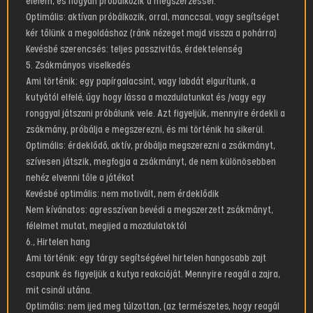
élelem, és hogyan próbálkozik a megszerzéssel.
Optimális: aktívan próbálkozik, orral, manccsal, vagy segítséget
kér tőlünk a megoldáshoz (ránk nézeget majd vissza a pohárra)
Kevésbé szerencsés: teljes passzivitás, érdektelenség
5. Zsákmányos viselkedés
Ami történik: egy papírgalacsint, vagy labdát elgurítunk, a
kutyától elfelé, úgy hogy lássa a mozdulatunkat és /vagy egy
ronggyal játszani próbálunk vele. Azt figyeljük, mennyire érdekli a
zsákmány, próbálja e megszerezni, és mi történik ha sikerül.
Optimális: érdeklődő, aktív, próbálja megszerezni a zsákmányt,
szívesen játszik, megfogja a zsákmányt, de nem különösebben
nehéz elvenni tőle a játékot
Kevésbé optimális: nem motivált, nem érdeklődik
Nem kívánatos: agresszívan bevédi a megszerzett zsákmányt,
félelmet mutat, megijed a mozdulatoktól
6., Hirtelen hang
Ami történik: egy tárgy segítségével hirtelen hangosabb zajt
csapunk és figyeljük a kutya reakcióját. Mennyire reagál a zajra,
mit csinál utána.
Optimális: nem ijed meg túlzottan, (az természetes, hogy reagál