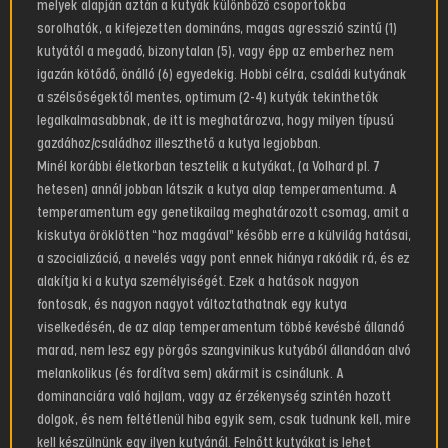
melyek alapján aztán a kutyák különböző csoportokba
sorolhatók, a kifejezetten domináns, magas agresszió szintű (1)
kutyától a megadó, bizonytalan (5), vagy épp az emberhez nem
igazán kötődő, önálló (6) egyedekig. Hobbi célra, családi kutyának
a szélsőségektől mentes, optimum (2-4) kutyák tekinthetők
legalkalmasabbnak, de itt is meghatározva, hogy milyen típusú
gazdához/családhoz illeszthető a kutya legjobban.
Minél korábbi életkorban tesztelik a kutyákat, (a Volhard pl. 7
hetesen) annál jobban látszik a kutya alap temperamentuma. A
temperamentum egy genetikailag meghatározott csomag, amit a
kiskutya öröklötten “hoz magával” később erre a külvilág hatásai,
a szocializáció, a nevelés vagy pont ennek hiánya rakódik rá, és ez
alakítja ki a kutya személyiségét. Ezek a hatások nagyon
fontosak, és nagyon nagyot változtathatnak egy kutya
viselkedésén, de az alap temperamentum többé kevésbé állandó
marad, nem lesz egy pörgős szangvinikus kutyából állandóan alvó
melankolikus (és fordítva sem) akármit is csinálunk. A
dominanciára való hajlam, vagy az érzékenység szintén hozott
dolgok, és nem feltétlenül hiba egyik sem, csak tudnunk kell, mire
kell készülnünk egy ilyen kutyánál. Felnőtt kutyákat is lehet